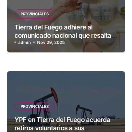
PROVINCIALES
Tierra del Fuego adhiere al
comunicado nacional que resalta
la seguridad y eficacia de las
admin
Nov 29, 2025
vacunas
PROVINCIALES
YPF en Tierra del Fuego acuerda
retiros voluntarios a sus