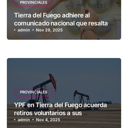
PROVINCIALES
Tierra del Fuego adhiere al
comunicado nacional que resalta
la seguridad y eficacia de las
admin
Nov 29, 2025
vacunas
PROVINCIALES
YPF en Tierra del Fuego acuerda
retiros voluntarios a sus
contratistas
admin
Nov 4, 2025