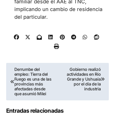
familiar desde el AAE al TNC,
implicando un cambio de residencia
del particular.
Navegación
Derrumbe del
Gobierno realizó
empleo: Tierra del
actividades en Río
de
Fuego es una de las
Grande y Ushuaia
provincias más
por el día de la
entradas
afectadas desde
industria
que asumió Milei
Entradas relacionadas