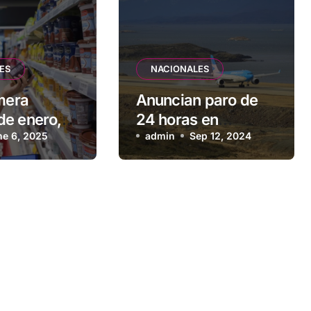
ES
NACIONALES
imera
Anuncian paro de
e enero,
24 horas en
os de
ne 6, 2025
Aerolíneas
admin
Sep 12, 2024
s y bebidas
Argentinas y
 1,2 %
compañías low cost
para el viernes