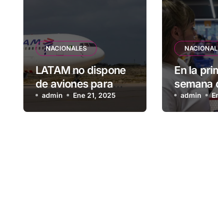
NACIONALES
NACIONAL
LATAM no dispone
En la pr
de aviones para
semana d
conectar Brasil con
admin
Ene 21, 2025
los preci
admin
E
Malvinas
alimento
subieron