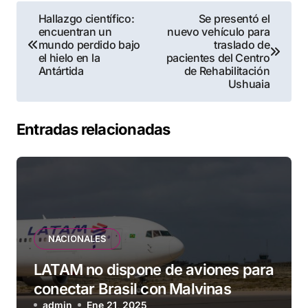
Navegación
Hallazgo científico:
Se presentó el
encuentran un
nuevo vehículo para
de
mundo perdido bajo
traslado de
el hielo en la
pacientes del Centro
entradas
Antártida
de Rehabilitación
Ushuaia
Entradas relacionadas
NACIONALES
LATAM no dispone de aviones para
conectar Brasil con Malvinas
admin
Ene 21, 2025