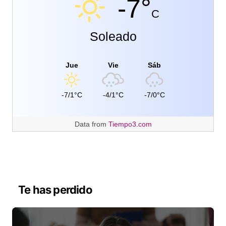
-7°
C
Soleado
Jue
Vie
Sáb
-7/1°C
-4/1°C
-7/0°C
Data from
Tiempo3.com
Te has perdido