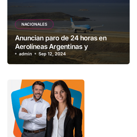
NACIONALES
Anuncian paro de 24 horas en
Aerolíneas Argentinas y
compañías low cost para el
admin
Sep 12, 2024
viernes