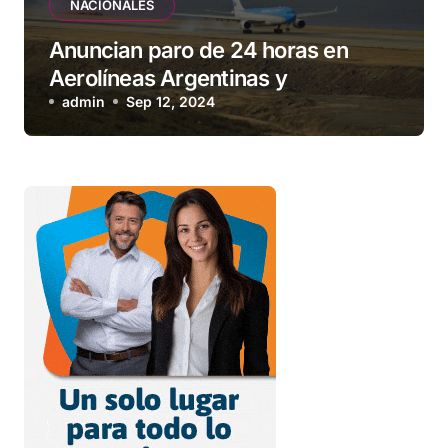
NACIONALES
Anuncian paro de 24 horas en
Aerolíneas Argentinas y
compañías low cost para el
admin
Sep 12, 2024
viernes