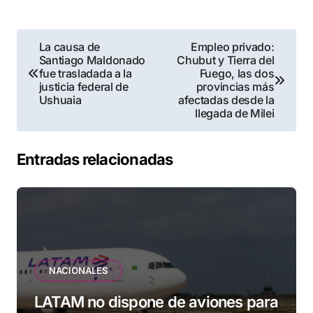
Navegación
La causa de
Empleo privado:
Santiago Maldonado
Chubut y Tierra del
de
fue trasladada a la
Fuego, las dos
justicia federal de
provincias más
entradas
Ushuaia
afectadas desde la
llegada de Milei
Entradas relacionadas
NACIONALES
LATAM no dispone de aviones para