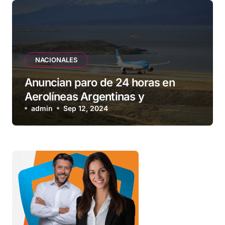
NACIONALES
Anuncian paro de 24 horas en
Aerolíneas Argentinas y
compañías low cost para el
admin
Sep 12, 2024
viernes