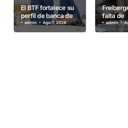
El BTF fortalece su
Freiberge
perfil de banca de
falta de
desarrollo con
admin
Ago 7, 2026
planifica
admin
A
nuevas
habitacio
herramientas para
Municipi
familias y empresas
deja afu
vecinos 
más de 
esperan