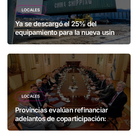
LOCALES
Ya se descargó el 25% del
equipamiento para la nueva usina
de Ushuaia
LOCALES
Provincias evalúan refinanciar
adelantos de coparticipación:
Tierra del Fuego, entre las
alcanzadas