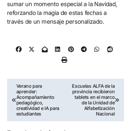
sumar un momento especial a la Navidad,
reforzando la magia de estas fechas a
través de un mensaje personalizado.
Navegación
Verano para
Escuelas ALFA de la
aprender:
provincia recibieron
de
Acompañamiento
tablets en el marco
pedagógico,
de la Unidad de
entradas
creatividad e IA para
Alfabetización
estudiantes
Nacional