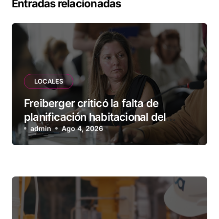
Entradas relacionadas
LOCALES
Freiberger criticó la falta de
planificación habitacional del
Municipio: “Vuoto deja afuera a
admin
Ago 4, 2026
vecinos que llevan más de 20 años
esperando”