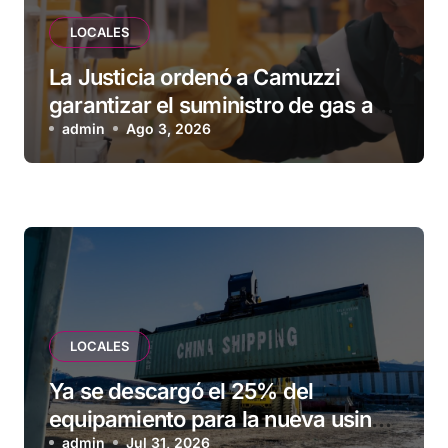
LOCALES
La Justicia ordenó a Camuzzi
garantizar el suministro de gas a
una familia de Tolhuin
admin
Ago 3, 2026
LOCALES
Ya se descargó el 25% del
equipamiento para la nueva usina
de Ushuaia
admin
Jul 31, 2026