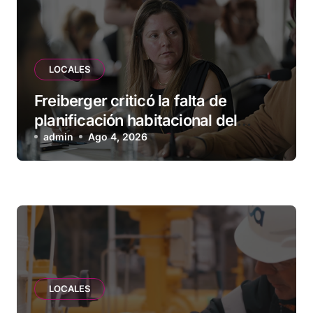
LOCALES
Freiberger criticó la falta de
planificación habitacional del
Municipio: “Vuoto deja afuera a
admin
Ago 4, 2026
vecinos que llevan más de 20 años
esperando”
LOCALES