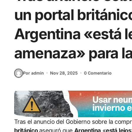
un portal británic
Argentina «está l
amenaza» para la
Por admin
Nov 28, 2025
0 Comentario
Tras el anuncio del Gobierno sobre la comp
británico
aseguró que
Argentina
«
está lejos