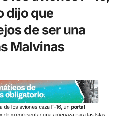
o dijo que
ejos de ser una
s Malvinas
ra de los aviones caza F-16, un
portal
» de «representar una amenaza para las Islas