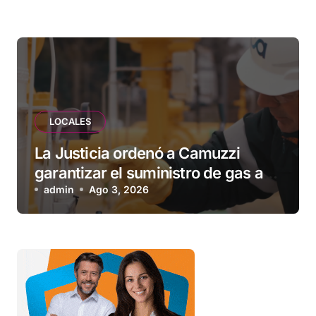
esperando”
LOCALES
La Justicia ordenó a Camuzzi
garantizar el suministro de gas a
una familia de Tolhuin
admin
Ago 3, 2026