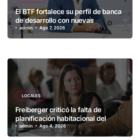
El BTF fortalece su perfil de banca
de desarrollo con nuevas
herramientas para familias y
admin
Ago 7, 2026
empresas
LOCALES
Freiberger criticó la falta de
planificación habitacional del
Municipio: “Vuoto deja afuera a
admin
Ago 4, 2026
vecinos que llevan más de 20 años