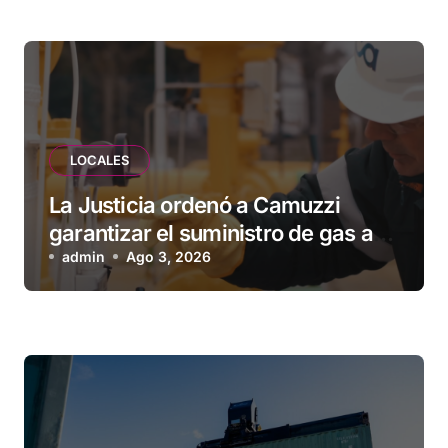
esperando”
LOCALES
La Justicia ordenó a Camuzzi
garantizar el suministro de gas a
una familia de Tolhuin
admin
Ago 3, 2026