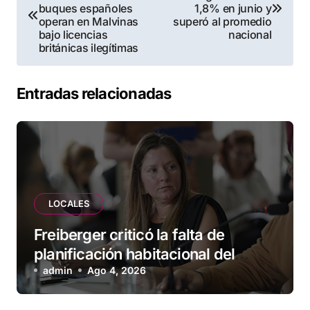
de
buques españoles
1,8% en junio y
operan en Malvinas
superó al promedio
entradas
bajo licencias
nacional
británicas ilegítimas
Entradas relacionadas
LOCALES
Freiberger criticó la falta de
planificación habitacional del
Municipio: “Vuoto deja afuera a
admin
Ago 4, 2026
vecinos que llevan más de 20 años