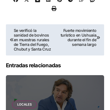
Navegación
Se verificó la
Fuerte movimiento
sanidad de bovinos
turístico en Ushuaia
de
en muestras rurales
durante el fin de
de Tierra del Fuego,
semana largo
entradas
Chubut y Santa Cruz
Entradas relacionadas
LOCALES