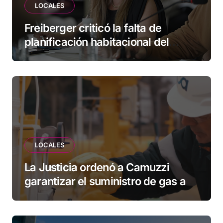
LOCALES
Freiberger criticó la falta de
planificación habitacional del
Municipio: “Vuoto deja afuera a
vecinos que llevan más de 20 años
esperando”
LOCALES
La Justicia ordenó a Camuzzi
garantizar el suministro de gas a
una familia de Tolhuin