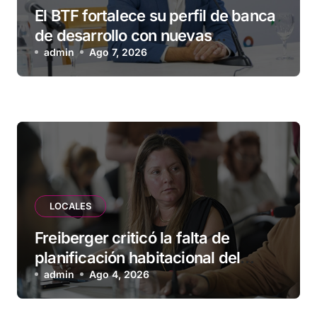
El BTF fortalece su perfil de banca
de desarrollo con nuevas
herramientas para familias y
admin
Ago 7, 2026
empresas
LOCALES
Freiberger criticó la falta de
planificación habitacional del
Municipio: “Vuoto deja afuera a
admin
Ago 4, 2026
vecinos que llevan más de 20 años
esperando”