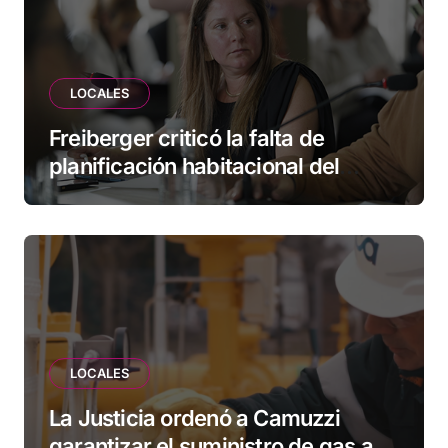
LOCALES
Freiberger criticó la falta de
planificación habitacional del
Municipio: “Vuoto deja afuera a
vecinos que llevan más de 20 años
esperando”
LOCALES
La Justicia ordenó a Camuzzi
garantizar el suministro de gas a