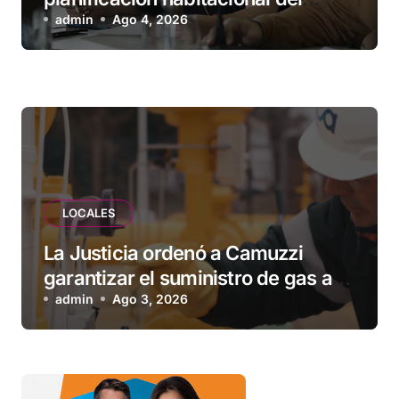
Municipio: “Vuoto deja afuera a
admin
Ago 4, 2026
vecinos que llevan más de 20 años
esperando”
LOCALES
La Justicia ordenó a Camuzzi
garantizar el suministro de gas a
una familia de Tolhuin
admin
Ago 3, 2026