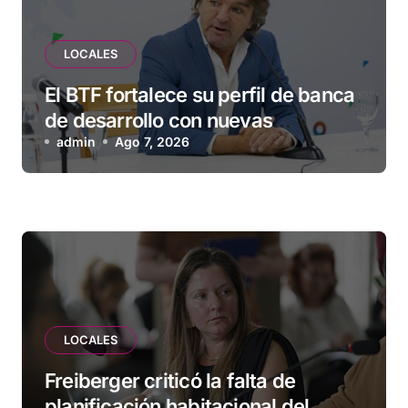
LOCALES
El BTF fortalece su perfil de banca
de desarrollo con nuevas
herramientas para familias y
admin
Ago 7, 2026
empresas
LOCALES
Freiberger criticó la falta de
planificación habitacional del