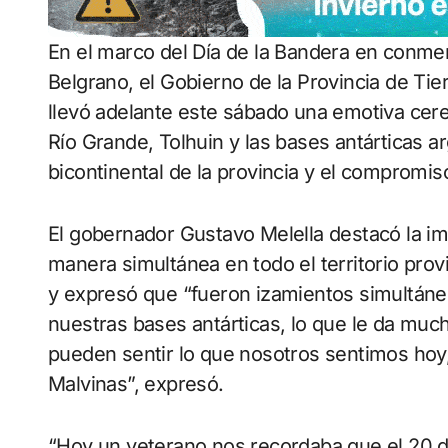
En el marco del Día de la Bandera en conmemoración del fallecimiento del Gral. Manuel
Belgrano, el Gobierno de la Provincia de Tier
llevó adelante este sábado una emotiva cer
Río Grande, Tolhuin y las bases antárticas a
bicontinental de la provincia y el compromi
El gobernador Gustavo Melella destacó la im
manera simultánea en todo el territorio provi
y expresó que “fueron izamientos simultáne
nuestras bases antárticas, lo que le da muc
pueden sentir lo que nosotros sentimos hoy, 
Malvinas”, expresó.
“Hoy un veterano nos recordaba que el 20 d