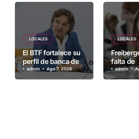
LOCALES
LOCALES
El BTF fortalece su
Freiberge
perfil de banca de
falta de
desarrollo con
admin
Ago 7, 2026
planifica
admin
A
nuevas
habitacio
herramientas para
Municipi
familias y empresas
deja afu
vecinos 
más de 
esperan