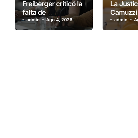
Freiberger criticó la
La Justic
falta de
Camuzzi 
planificación
admin
Ago 4, 2026
el sumini
admin
A
habitacional del
a una fam
Municipio: “Vuoto
Tolhuin
deja afuera a
vecinos que llevan
más de 20 años
esperando”