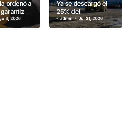
ia ordenó a
Ya se descargó el
garantizar
25% del
stro de gas
go 3, 2026
equipamiento para
admin
Jul 31, 2026
ilia de
la nueva usina de
Ushuaia