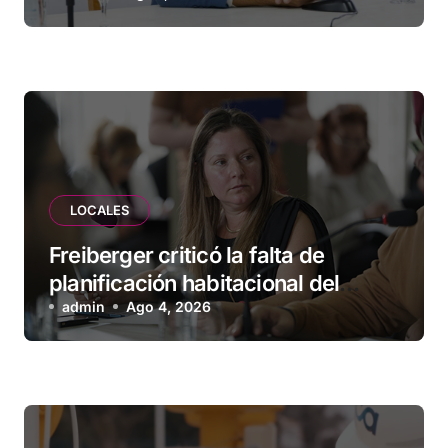
empresas
LOCALES
Freiberger criticó la falta de
planificación habitacional del
Municipio: “Vuoto deja afuera a
admin
Ago 4, 2026
vecinos que llevan más de 20 años
esperando”