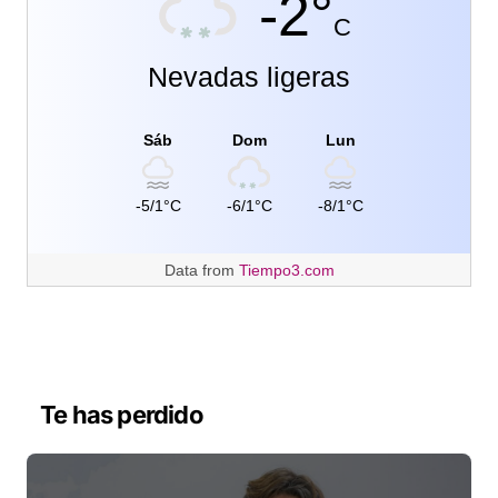
-2°
C
Nevadas ligeras
Sáb
Dom
Lun
-5/1°C
-6/1°C
-8/1°C
Data from
Tiempo3.com
Te has perdido