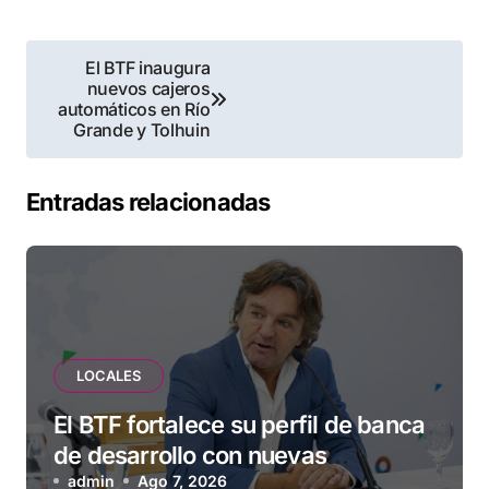
Navegación
El BTF inaugura
nuevos cajeros
de
automáticos en Río
Grande y Tolhuin
entradas
Entradas relacionadas
LOCALES
El BTF fortalece su perfil de banca
de desarrollo con nuevas
herramientas para familias y
admin
Ago 7, 2026