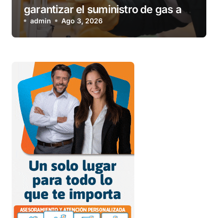
garantizar el suministro de gas a
una familia de Tolhuin
admin
Ago 3, 2026