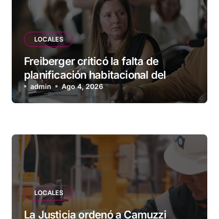
LOCALES
Freiberger criticó la falta de
planificación habitacional del
Municipio: “Vuoto deja afuera a
admin
Ago 4, 2026
vecinos que llevan más de 20 años
esperando”
LOCALES
La Justicia ordenó a Camuzzi