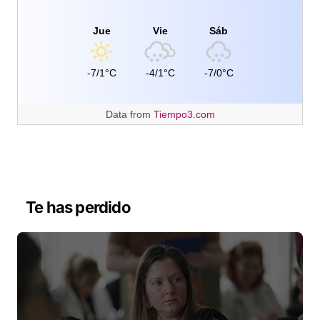
Jue
Vie
Sáb
-7/1°C
-4/1°C
-7/0°C
Data from
Tiempo3.com
Te has perdido