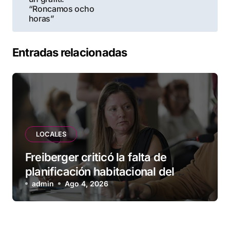
entradas
“Roncamos ocho
horas”
Entradas relacionadas
LOCALES
Freiberger criticó la falta de
planificación habitacional del
Municipio: “Vuoto deja afuera a
admin
Ago 4, 2026
vecinos que llevan más de 20 años
esperando”