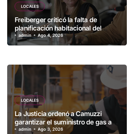
LOCALES
Freiberger criticó la falta de
planificación habitacional del
Municipio: “Vuoto deja afuera a
admin
Ago 4, 2026
vecinos que llevan más de 20 años
esperando”
LOCALES
La Justicia ordenó a Camuzzi
garantizar el suministro de gas a
una familia de Tolhuin
admin
Ago 3, 2026