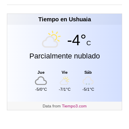
Tiempo en Ushuaia
-4°
C
Parcialmente nublado
Jue
Vie
Sáb
-5/0°C
-7/1°C
-5/1°C
Data from
Tiempo3.com