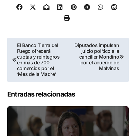
Navegación
El Banco Tierra del
Diputados impulsan
Fuego ofrecerá
juicio político a la
de
cuotas y reintegros
canciller Mondino
en más de 700
por el acuerdo de
entradas
comercios por el
Malvinas
‘Mes de la Madre’
Entradas relacionadas