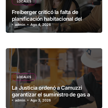
LOCALES
Freiberger criticó la falta de
planificación habitacional del
Municipio: “Vuoto deja afuera a
admin
Ago 4, 2026
vecinos que llevan más de 20 años
esperando”
LOCALES
La Justicia ordenó a Camuzzi
garantizar el suministro de gas a
una familia de Tolhuin
admin
Ago 3, 2026