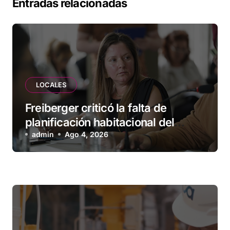
Entradas relacionadas
LOCALES
Freiberger criticó la falta de
planificación habitacional del
Municipio: “Vuoto deja afuera a
admin
Ago 4, 2026
vecinos que llevan más de 20 años
esperando”