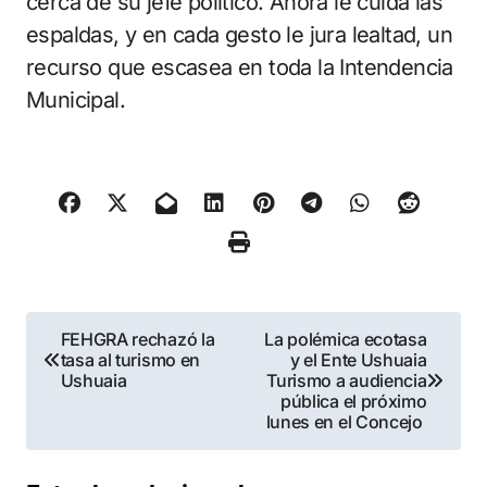
cerca de su jefe político. Ahora le cuida las
espaldas, y en cada gesto le jura lealtad, un
recurso que escasea en toda la Intendencia
Municipal.
Navegación
FEHGRA rechazó la
La polémica ecotasa
tasa al turismo en
y el Ente Ushuaia
de
Ushuaia
Turismo a audiencia
pública el próximo
entradas
lunes en el Concejo