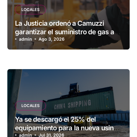
LOCALES
La Justicia ordenó a Camuzzi
garantizar el suministro de gas a
una familia de Tolhuin
admin
Ago 3, 2026
LOCALES
Ya se descargó el 25% del
equipamiento para la nueva usina
de Ushuaia
admin
Jul 31, 2026