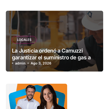
esperando”
LOCALES
La Justicia ordenó a Camuzzi
garantizar el suministro de gas a
una familia de Tolhuin
admin
Ago 3, 2026