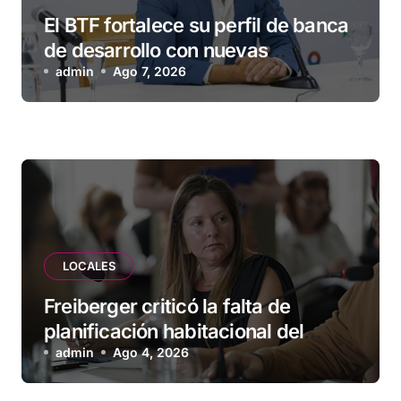
El BTF fortalece su perfil de banca
de desarrollo con nuevas
herramientas para familias y
admin
Ago 7, 2026
empresas
LOCALES
Freiberger criticó la falta de
planificación habitacional del
Municipio: “Vuoto deja afuera a
admin
Ago 4, 2026
vecinos que llevan más de 20 años