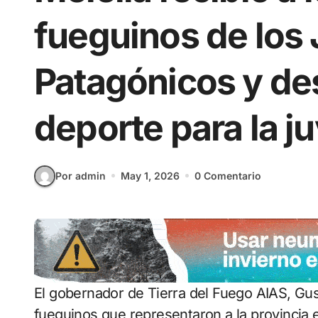
fueguinos de los
Patagónicos y des
deporte para la j
Por admin
May 1, 2026
0 Comentario
El gobernador de Tierra del Fuego AIAS, Gustavo Melella, recibió a las y los deportistas
fueguinos que representaron a la provincia 