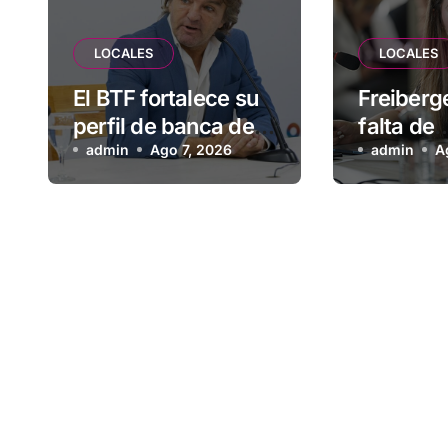
LOCALES
LOCALES
El BTF fortalece su
Freiberge
perfil de banca de
falta de
desarrollo con
admin
Ago 7, 2026
planifica
admin
A
nuevas
habitacio
herramientas para
Municipi
familias y empresas
deja afu
vecinos 
más de 
esperan