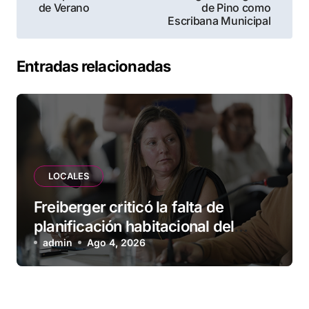
de Verano
de Pino como
entradas
Escribana Municipal
Entradas relacionadas
LOCALES
Freiberger criticó la falta de
planificación habitacional del
Municipio: “Vuoto deja afuera a
admin
Ago 4, 2026
vecinos que llevan más de 20 años
esperando”