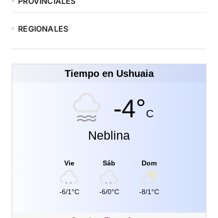
PROVINCIALES
REGIONALES
Tiempo en Ushuaia
-4°
C
Neblina
Vie
Sáb
Dom
-6/1°C
-6/0°C
-8/1°C