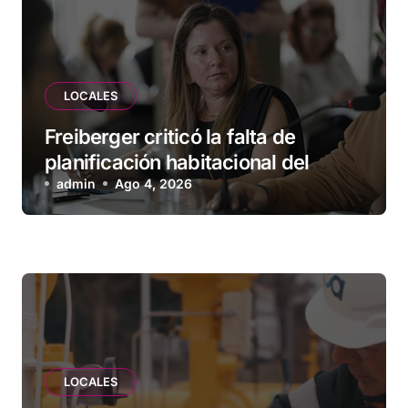
LOCALES
Freiberger criticó la falta de
planificación habitacional del
Municipio: “Vuoto deja afuera a
admin
Ago 4, 2026
vecinos que llevan más de 20 años
esperando”
LOCALES