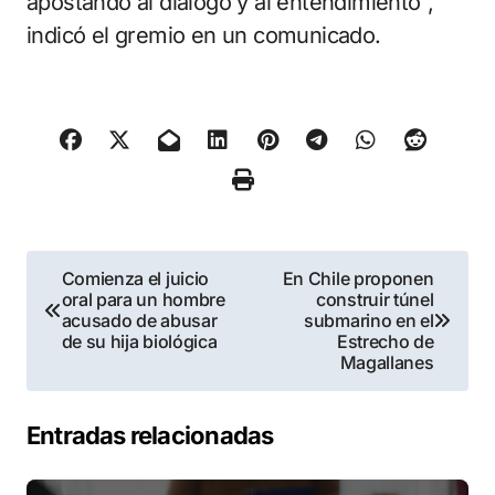
apostando al diálogo y al entendimiento”,
indicó el gremio en un comunicado.
Navegación
Comienza el juicio
En Chile proponen
oral para un hombre
construir túnel
de
acusado de abusar
submarino en el
de su hija biológica
Estrecho de
entradas
Magallanes
Entradas relacionadas