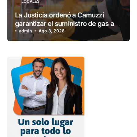
LOCALES
La Justicia ordenó a Camuzzi
garantizar el suministro de gas a
una familia de Tolhuin
admin
Ago 3, 2026