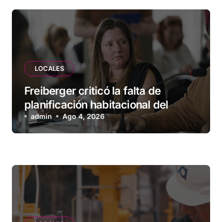
LOCALES
Freiberger criticó la falta de
planificación habitacional del
Municipio: “Vuoto deja afuera a
admin
Ago 4, 2026
vecinos que llevan más de 20 años
esperando”