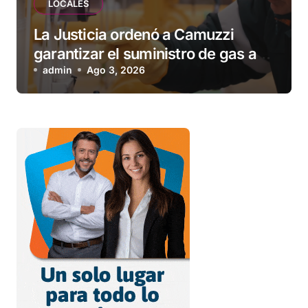
LOCALES
La Justicia ordenó a Camuzzi
garantizar el suministro de gas a
una familia de Tolhuin
admin
Ago 3, 2026