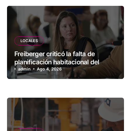
LOCALES
Freiberger criticó la falta de
planificación habitacional del
Municipio: “Vuoto deja afuera a
admin
Ago 4, 2026
vecinos que llevan más de 20 años
esperando”