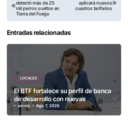
detectó más de 25
aplicará nuevos
de
mil perros sueltos en
cuadros tarifarios
Tierra del Fuego
entradas
Entradas relacionadas
LOCALES
El BTF fortalece su perfil de banca
de desarrollo con nuevas
herramientas para familias y
admin
Ago 7, 2026
empresas