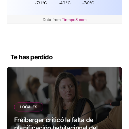
-7/1°C
-4/1°C
-7/0°C
Data from
Tiempo3.com
Te has perdido
LOCALES
Freiberger criticó la falta de
planificación habitacional del