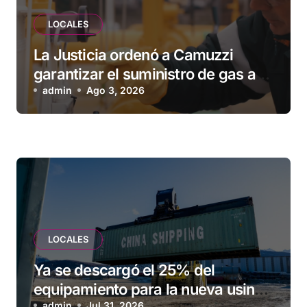
LOCALES
La Justicia ordenó a Camuzzi
garantizar el suministro de gas a
una familia de Tolhuin
admin
Ago 3, 2026
LOCALES
Ya se descargó el 25% del
equipamiento para la nueva usina
admin
Jul 31, 2026