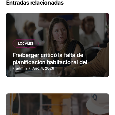
Entradas relacionadas
LOCALES
Freiberger criticó la falta de
planificación habitacional del
Municipio: “Vuoto deja afuera a
admin
Ago 4, 2026
vecinos que llevan más de 20 años
esperando”