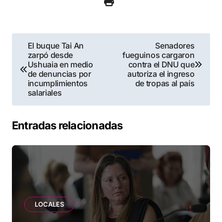
Navegación
El buque Tai An
Senadores
zarpó desde
fueguinos cargaron
de
Ushuaia en medio
contra el DNU que
de denuncias por
autoriza el ingreso
entradas
incumplimientos
de tropas al país
salariales
Entradas relacionadas
LOCALES