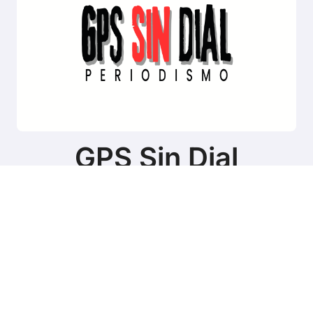
GPS Sin Dial
Sitio de noticias de Tierra del Fuego
Copyright © Todos los derechos reservados
|
BlogData
por
Themeansar
.