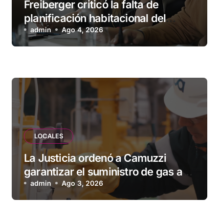
Freiberger criticó la falta de
planificación habitacional del
Municipio: “Vuoto deja afuera a
admin
Ago 4, 2026
vecinos que llevan más de 20 años
esperando”
LOCALES
La Justicia ordenó a Camuzzi
garantizar el suministro de gas a
una familia de Tolhuin
admin
Ago 3, 2026