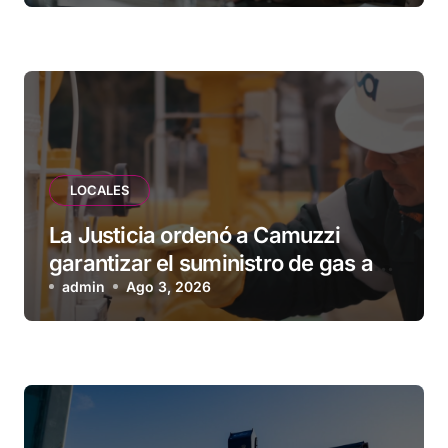
vecinos que llevan más de 20 años
esperando”
LOCALES
La Justicia ordenó a Camuzzi
garantizar el suministro de gas a
una familia de Tolhuin
admin
Ago 3, 2026