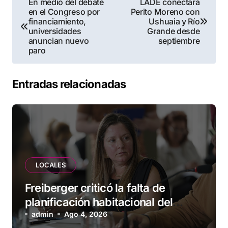
En medio del debate
LADE conectará
en el Congreso por
Perito Moreno con
de
financiamiento,
Ushuaia y Río
universidades
Grande desde
entradas
anuncian nuevo
septiembre
paro
Entradas relacionadas
LOCALES
Freiberger criticó la falta de
planificación habitacional del
Municipio: “Vuoto deja afuera a
admin
Ago 4, 2026