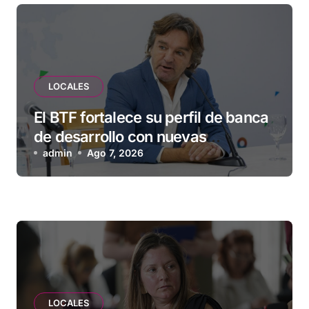
LOCALES
El BTF fortalece su perfil de banca
de desarrollo con nuevas
herramientas para familias y
admin
Ago 7, 2026
empresas
LOCALES