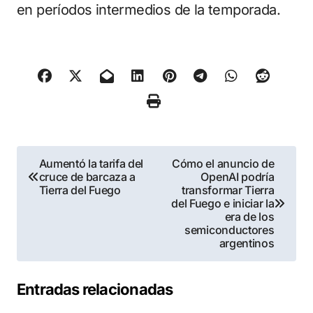
en períodos intermedios de la temporada.
Navegación
Aumentó la tarifa del
Cómo el anuncio de
cruce de barcaza a
OpenAI podría
de
Tierra del Fuego
transformar Tierra
del Fuego e iniciar la
entradas
era de los
semiconductores
argentinos
Entradas relacionadas