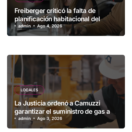
Freiberger criticó la falta de
planificación habitacional del
Municipio: “Vuoto deja afuera a
admin
Ago 4, 2026
vecinos que llevan más de 20 años
esperando”
LOCALES
La Justicia ordenó a Camuzzi
garantizar el suministro de gas a
una familia de Tolhuin
admin
Ago 3, 2026