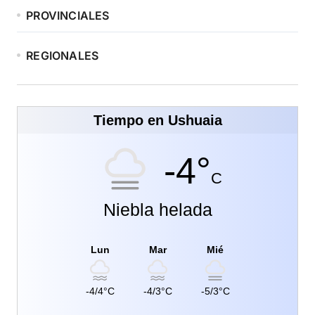
PROVINCIALES
REGIONALES
Tiempo en Ushuaia
-4°
C
Niebla helada
Lun
Mar
Mié
-4/4°C
-4/3°C
-5/3°C