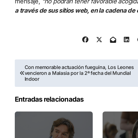
mensaje,
“no podrán tener favorable acogid
a través de sus sitios web, en la cadena de
Navegación
Con memorable actuación fueguina, Los Leones
vencieron a Malasia por la 2ª fecha del Mundial
de
Indoor
entradas
Entradas relacionadas