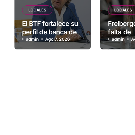
LOCALES
LOCALES
El BTF fortalece su
Freiberge
perfil de banca de
falta de
desarrollo con
admin
Ago 7, 2026
planifica
admin
A
nuevas
habitacio
herramientas para
Municipi
familias y empresas
deja afu
vecinos 
más de 
esperan