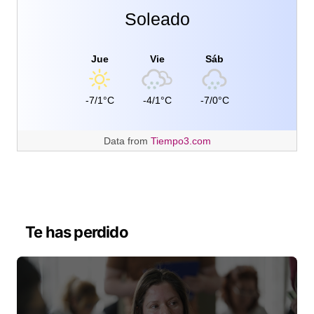
Soleado
Jue
Vie
Sáb
-7/1°C
-4/1°C
-7/0°C
Data from
Tiempo3.com
Te has perdido