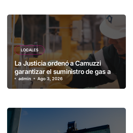
esperando”
LOCALES
La Justicia ordenó a Camuzzi
garantizar el suministro de gas a
una familia de Tolhuin
admin
Ago 3, 2026