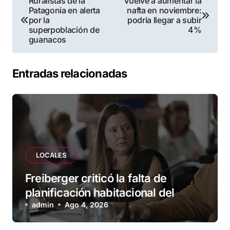
Ruralistas de la
Vuelve a aumentar la
Patagonia en alerta
nafta en noviembre:
de
por la
podría llegar a subir
superpoblación de
4%
entradas
guanacos
Entradas relacionadas
LOCALES
Freiberger criticó la falta de
planificación habitacional del
Municipio: “Vuoto deja afuera a
admin
Ago 4, 2026
vecinos que llevan más de 20 años