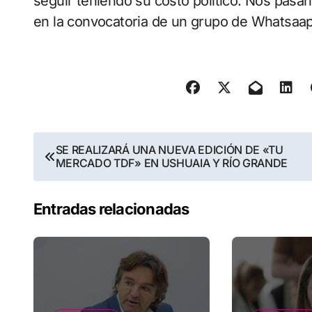
seguir teniendo su costo político. Nos pasan
en la convocatoria de un grupo de Whatsaa
Navegación
SE REALIZARÁ UNA NUEVA EDICIÓN DE «TU
MERCADO TDF» EN USHUAIA Y RÍO GRANDE
de
entradas
Entradas relacionadas