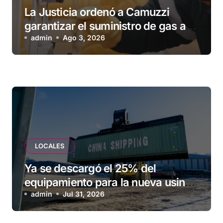
La Justicia ordenó a Camuzzi
garantizar el suministro de gas a
una familia de Tolhuin
admin
Ago 3, 2026
LOCALES
Ya se descargó el 25% del
equipamiento para la nueva usina
de Ushuaia
admin
Jul 31, 2026