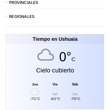
PROVINCIALES
REGIONALES
Tiempo en Ushuaia
0°
C
Cielo cubierto
Jue
Vie
Sáb
-7/1°C
-6/1°C
-7/0°C