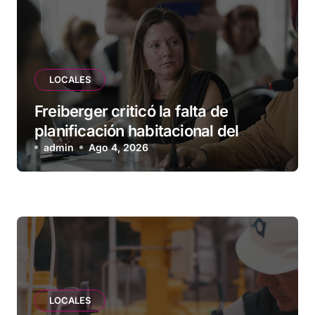
LOCALES
Freiberger criticó la falta de
planificación habitacional del
Municipio: “Vuoto deja afuera a
admin
Ago 4, 2026
vecinos que llevan más de 20 años
esperando”
LOCALES