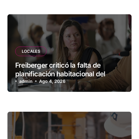
LOCALES
Freiberger criticó la falta de
planificación habitacional del
Municipio: “Vuoto deja afuera a
admin
Ago 4, 2026
vecinos que llevan más de 20 años
esperando”