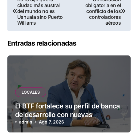
ciudad más austral
obligatoria en el
de
del mundo no es
conflicto de los
Ushuaia sino Puerto
controladores
entradas
Williams
aéreos
Entradas relacionadas
LOCALES
El BTF fortalece su perfil de banca
de desarrollo con nuevas
herramientas para familias y
admin
Ago 7, 2026
empresas