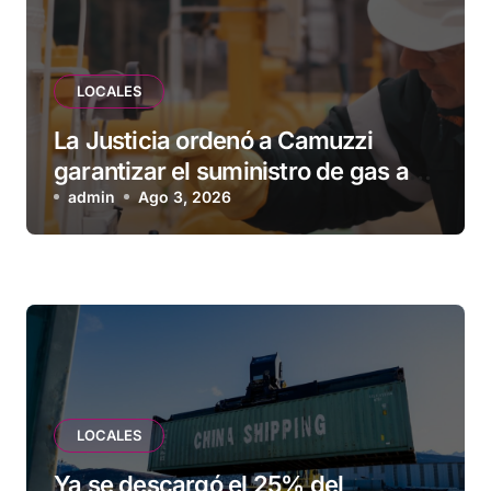
LOCALES
La Justicia ordenó a Camuzzi
garantizar el suministro de gas a
una familia de Tolhuin
admin
Ago 3, 2026
LOCALES
Ya se descargó el 25% del