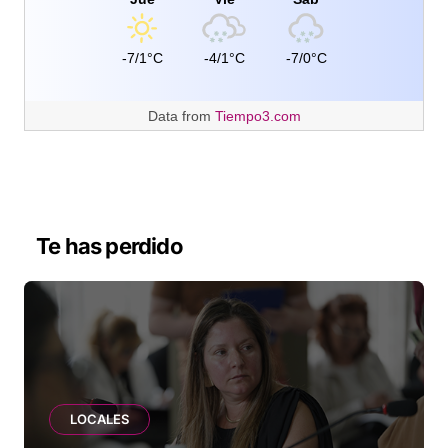
-7/1°C
-4/1°C
-7/0°C
Data from
Tiempo3.com
Te has perdido
LOCALES