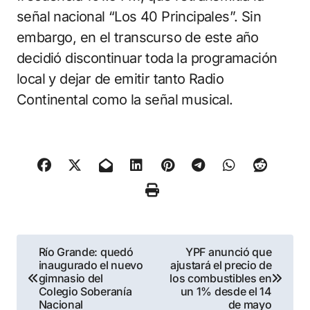
señal nacional “Los 40 Principales”. Sin
embargo, en el transcurso de este año
decidió discontinuar toda la programación
local y dejar de emitir tanto Radio
Continental como la señal musical.
Navegación
Río Grande: quedó
YPF anunció que
inaugurado el nuevo
ajustará el precio de
de
gimnasio del
los combustibles en
Colegio Soberanía
un 1% desde el 14
entradas
Nacional
de mayo