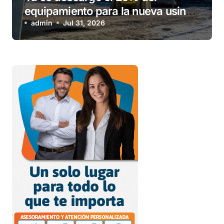
equipamiento para la nueva usina
de Ushuaia
admin
Jul 31, 2026