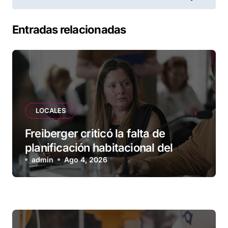
Entradas relacionadas
LOCALES
Freiberger criticó la falta de
planificación habitacional del
Municipio: “Vuoto deja afuera a
admin
Ago 4, 2026
vecinos que llevan más de 20 años
esperando”