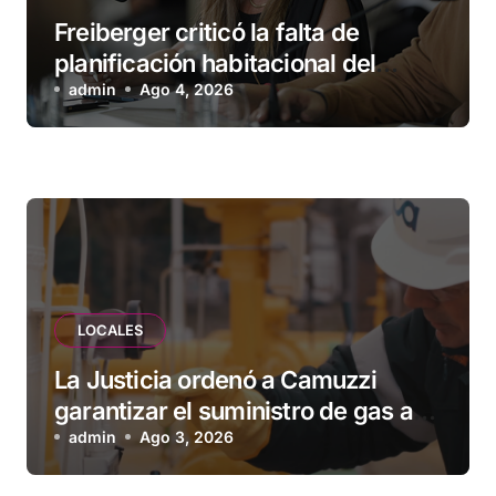
Freiberger criticó la falta de
planificación habitacional del
Municipio: “Vuoto deja afuera a
admin
Ago 4, 2026
vecinos que llevan más de 20 años
esperando”
LOCALES
La Justicia ordenó a Camuzzi
garantizar el suministro de gas a
una familia de Tolhuin
admin
Ago 3, 2026