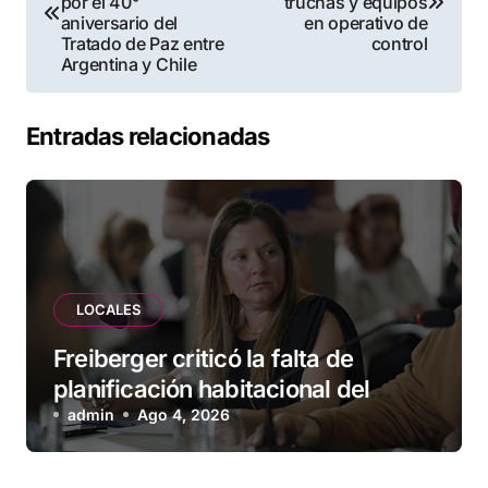
de
por el 40°
truchas y equipos
aniversario del
en operativo de
entradas
Tratado de Paz entre
control
Argentina y Chile
Entradas relacionadas
LOCALES
Freiberger criticó la falta de
planificación habitacional del
Municipio: “Vuoto deja afuera a
admin
Ago 4, 2026
vecinos que llevan más de 20 años
esperando”