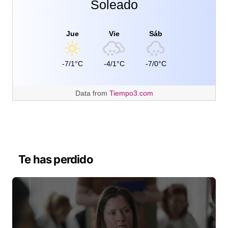
Soleado
Jue
Vie
Sáb
-7/1°C
-4/1°C
-7/0°C
Data from
Tiempo3.com
Te has perdido