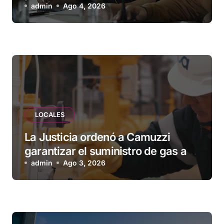
Municipio: “Vuoto deja afuera a
admin
Ago 4, 2026
vecinos que llevan más de 20 años
esperando”
LOCALES
La Justicia ordenó a Camuzzi
garantizar el suministro de gas a
una familia de Tolhuin
admin
Ago 3, 2026