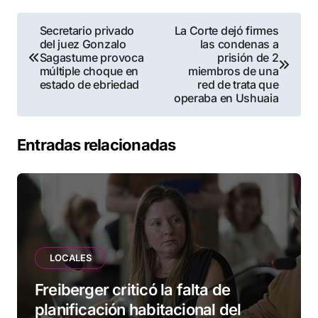
Navegación
Secretario privado
La Corte dejó firmes
del juez Gonzalo
las condenas a
de
Sagastume provoca
prisión de 2
múltiple choque en
miembros de una
entradas
estado de ebriedad
red de trata que
operaba en Ushuaia
Entradas relacionadas
LOCALES
Freiberger criticó la falta de
planificación habitacional del