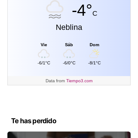
-4°
C
Neblina
Vie
Sáb
Dom
-6/1°C
-6/0°C
-8/1°C
Data from
Tiempo3.com
Te has perdido