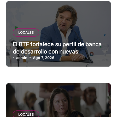
LOCALES
El BTF fortalece su perfil de banca
de desarrollo con nuevas
herramientas para familias y
admin
Ago 7, 2026
empresas
LOCALES