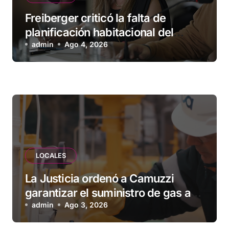
Freiberger criticó la falta de
planificación habitacional del
Municipio: “Vuoto deja afuera a
admin
Ago 4, 2026
vecinos que llevan más de 20 años
esperando”
LOCALES
La Justicia ordenó a Camuzzi
garantizar el suministro de gas a
una familia de Tolhuin
admin
Ago 3, 2026