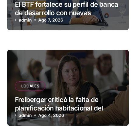
El BTF fortalece su perfil de banca
de desarrollo con nuevas
herramientas para familias y
admin
Ago 7, 2026
empresas
LOCALES
Freiberger criticó la falta de
planificación habitacional del
Municipio: “Vuoto deja afuera a
admin
Ago 4, 2026
vecinos que llevan más de 20 años
esperando”