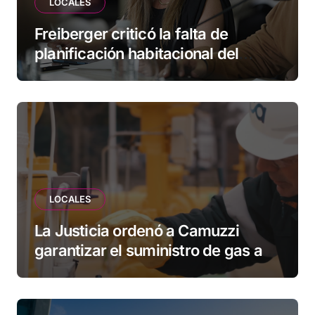
LOCALES
Freiberger criticó la falta de
planificación habitacional del
Municipio: “Vuoto deja afuera a
vecinos que llevan más de 20 años
esperando”
LOCALES
La Justicia ordenó a Camuzzi
garantizar el suministro de gas a
una familia de Tolhuin