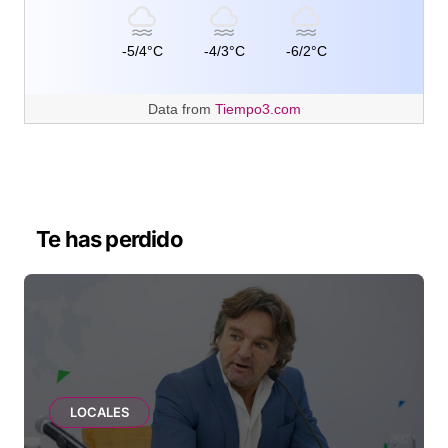
-5/4°C
-4/3°C
-6/2°C
Data from
Tiempo3.com
Te has perdido
LOCALES