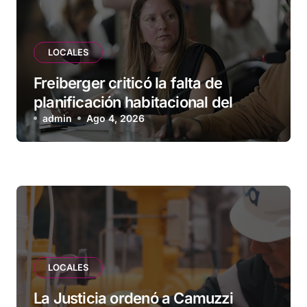
LOCALES
Freiberger criticó la falta de
planificación habitacional del
Municipio: “Vuoto deja afuera a
admin
Ago 4, 2026
vecinos que llevan más de 20 años
esperando”
LOCALES
La Justicia ordenó a Camuzzi