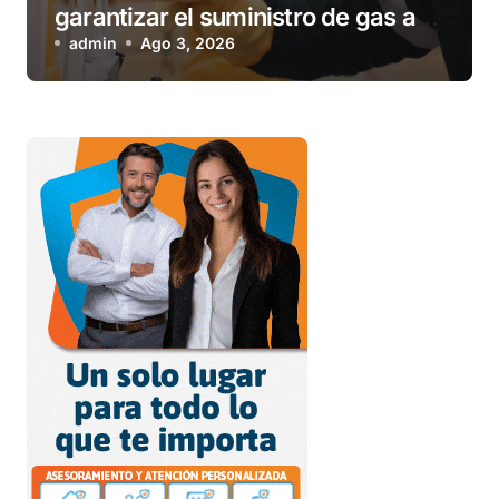
garantizar el suministro de gas a
una familia de Tolhuin
admin
Ago 3, 2026