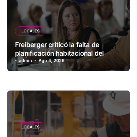
LOCALES
Freiberger criticó la falta de
planificación habitacional del
Municipio: “Vuoto deja afuera a
admin
Ago 4, 2026
vecinos que llevan más de 20 años
esperando”
LOCALES