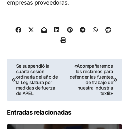
empresas proveedoras.
Navegación
Se suspendió la
«Acompañaremos
cuarta sesión
los reclamos para
de
ordinaria del año de
defender las fuentes
la Legislatura por
de trabajo de
entradas
medidas de fuerza
nuestra industria
de APEL
textil»
Entradas relacionadas