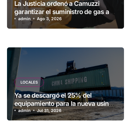
La Justicia ordenó a Camuzzi
garantizar el suministro de gas a
una familia de Tolhuin
admin
Ago 3, 2026
LOCALES
Ya se descargó el 25% del
equipamiento para la nueva usina
de Ushuaia
admin
Jul 31, 2026