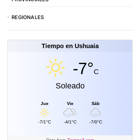
REGIONALES
Tiempo en Ushuaia
-7°
C
Soleado
Jue
Vie
Sáb
-7/1°C
-4/1°C
-7/0°C
Data from
Tiempo3.com