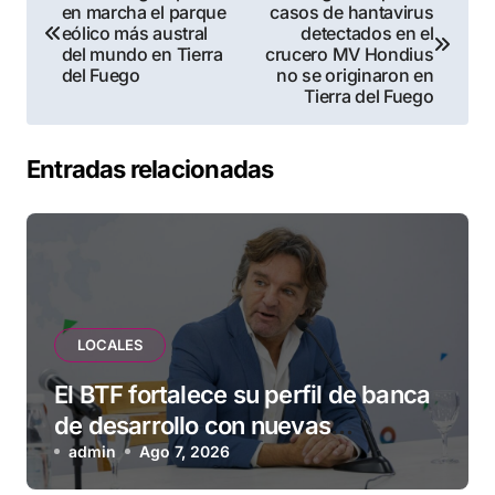
en marcha el parque
casos de hantavirus
de
eólico más austral
detectados en el
del mundo en Tierra
crucero MV Hondius
entradas
del Fuego
no se originaron en
Tierra del Fuego
Entradas relacionadas
LOCALES
El BTF fortalece su perfil de banca
de desarrollo con nuevas
herramientas para familias y
admin
Ago 7, 2026
empresas