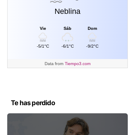
Neblina
Vie
Sáb
Dom
-5/1°C
-6/1°C
-9/2°C
Data from
Tiempo3.com
Te has perdido