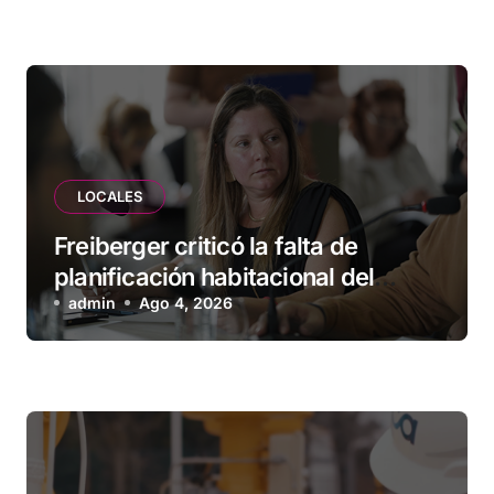
LOCALES
Freiberger criticó la falta de
planificación habitacional del
Municipio: “Vuoto deja afuera a
admin
Ago 4, 2026
vecinos que llevan más de 20 años
esperando”