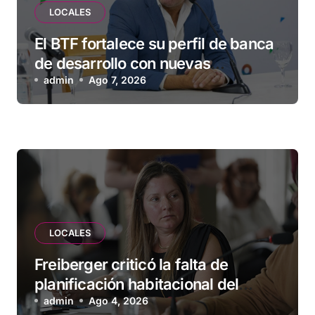
LOCALES
El BTF fortalece su perfil de banca
de desarrollo con nuevas
herramientas para familias y
admin
Ago 7, 2026
empresas
LOCALES
Freiberger criticó la falta de
planificación habitacional del
Municipio: “Vuoto deja afuera a
admin
Ago 4, 2026