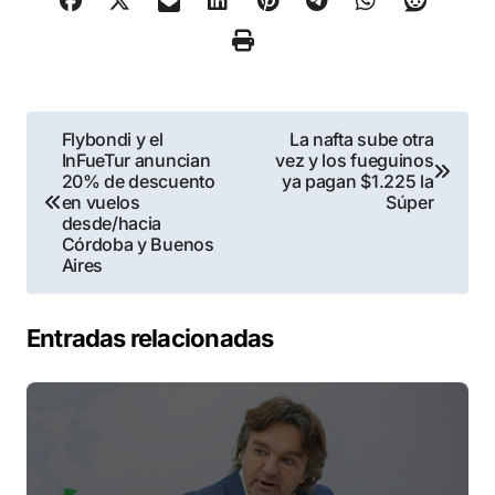
Navegación
Flybondi y el
La nafta sube otra
InFueTur anuncian
vez y los fueguinos
de
20% de descuento
ya pagan $1.225 la
en vuelos
Súper
entradas
desde/hacia
Córdoba y Buenos
Aires
Entradas relacionadas