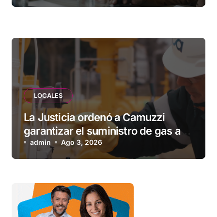
vecinos que llevan más de 20 años
esperando”
LOCALES
La Justicia ordenó a Camuzzi
garantizar el suministro de gas a
una familia de Tolhuin
admin
Ago 3, 2026