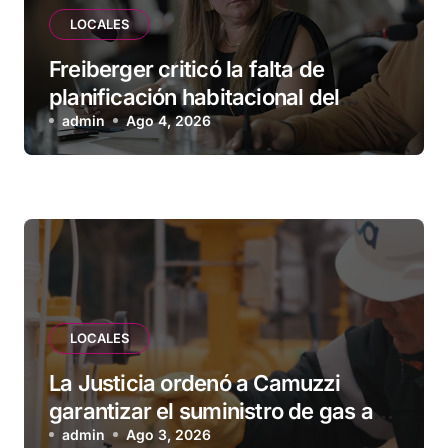
LOCALES
Freiberger criticó la falta de
planificación habitacional del
Municipio: “Vuoto deja afuera a
admin
Ago 4, 2026
vecinos que llevan más de 20 años
esperando”
LOCALES
La Justicia ordenó a Camuzzi
garantizar el suministro de gas a
una familia de Tolhuin
admin
Ago 3, 2026