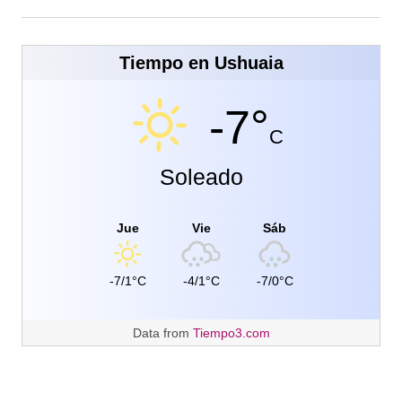
Tiempo en Ushuaia
-7°
C
Soleado
Jue
Vie
Sáb
-7/1°C
-4/1°C
-7/0°C
Data from
Tiempo3.com