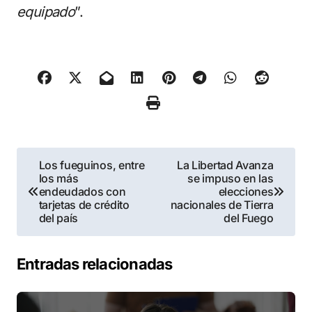
equipado
”.
Navegación
Los fueguinos, entre
La Libertad Avanza
los más
se impuso en las
de
endeudados con
elecciones
tarjetas de crédito
nacionales de Tierra
entradas
del país
del Fuego
Entradas relacionadas