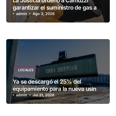
La Justicia ordenó a Camuzzi
garantizar el suministro de gas a
una familia de Tolhuin
admin
Ago 3, 2026
LOCALES
Ya se descargó el 25% del
equipamiento para la nueva usina
de Ushuaia
admin
Jul 31, 2026