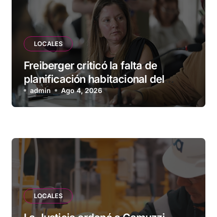
LOCALES
Freiberger criticó la falta de
planificación habitacional del
Municipio: “Vuoto deja afuera a
admin
Ago 4, 2026
vecinos que llevan más de 20 años
esperando”
LOCALES