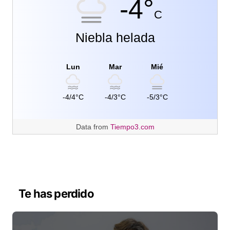
-4°
C
Niebla helada
Lun
Mar
Mié
-4/4°C
-4/3°C
-5/3°C
Data from
Tiempo3.com
Te has perdido