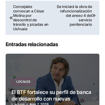
Navegación
Concejales
Se iniciará la obra de
convocan a César
refuncionalización
de
Molina por
del anexo 4 del
descontrol de
servicio
entradas
tránsito y picadas en
penitenciario
Ushuaia
Entradas relacionadas
LOCALES
El BTF fortalece su perfil de banca
de desarrollo con nuevas
admin
Ago 7, 2026