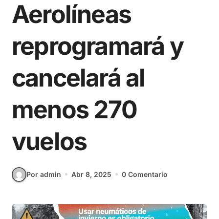
Aerolíneas
reprogramará y
cancelará al
menos 270
vuelos
Por admin
Abr 8, 2025
0 Comentario