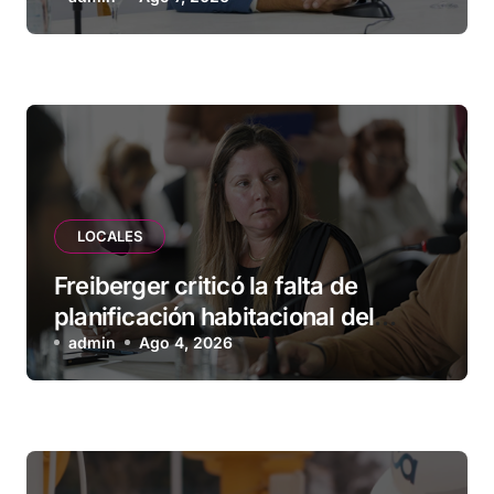
herramientas para familias y
empresas
LOCALES
Freiberger criticó la falta de
planificación habitacional del
Municipio: “Vuoto deja afuera a
admin
Ago 4, 2026
vecinos que llevan más de 20 años
esperando”